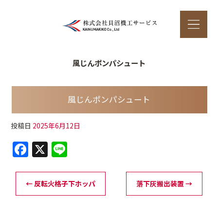
風じんポンパシュート
風じんポンパシュート
投稿日
2025年6月12日
F
X
Li
a
n
c
e
←
反転火格子下ホッパ
落下灰搬出装置
→
e
b