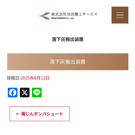
落下灰搬出装置
落下灰搬出装置
投稿日
2025年6月12日
F
X
Li
a
n
c
e
←
風じんポンパシュート
e
b